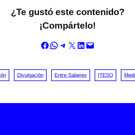
¿Te gustó este contenido?
¡Compártelo!
Compartir en Facebook
Compartir en WhatsApp
Compartir en Telegram
Compartir en X
Compartir en LinkedIn
Envía esta página por correo electrónico
ión
Divulgación
Entre Saberes
ITESO
Medi