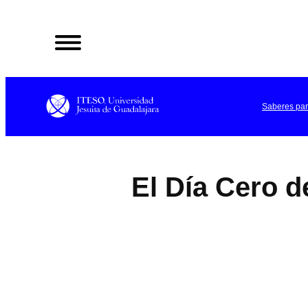
Saltar
al
contenido
Saberes par
El Día Cero d