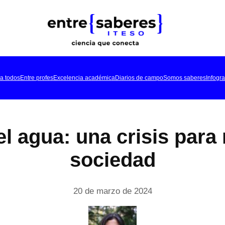
a todos
Entre profes
Excelencia académica
Diarios de campo
Somos saberes
Infogra
el agua: una crisis par
sociedad
20 de marzo de 2024