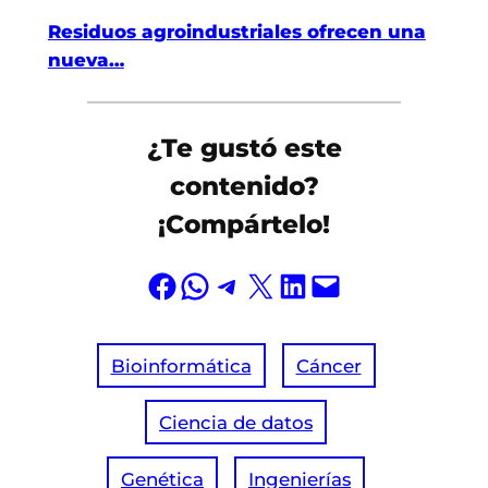
Residuos agroindustriales ofrecen una
nueva…
¿Te gustó este
contenido?
¡Compártelo!
Compartir en Facebook
Compartir en WhatsApp
Compartir en Telegram
Compartir en X
Compartir en LinkedIn
Envía esta página por correo electrónico
Bioinformática
Cáncer
Ciencia de datos
Genética
Ingenierías