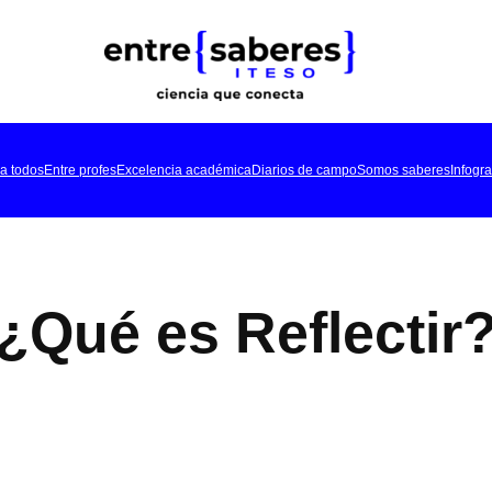
a todos
Entre profes
Excelencia académica
Diarios de campo
Somos saberes
Infogra
¿Qué es Reflectir