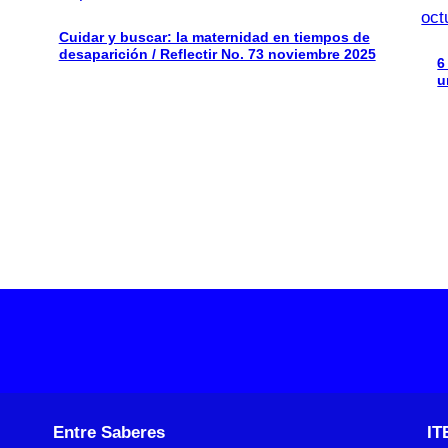
Cuidar y buscar: la maternidad en tiempos de
desaparición / Reflectir No. 73 noviembre 2025
6
u
Entre Saberes
IT