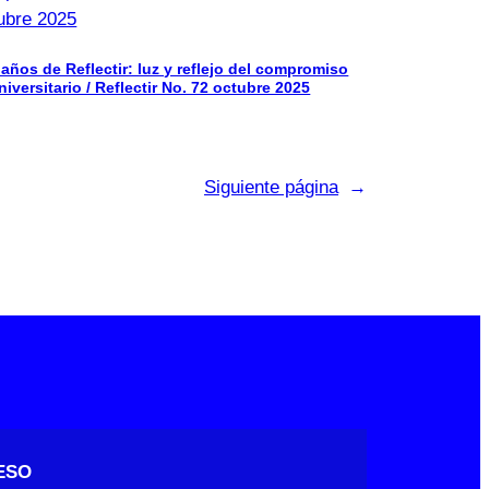
 años de Reflectir: luz y reflejo del compromiso
niversitario / Reflectir No. 72 octubre 2025
Siguiente página
→
ESO