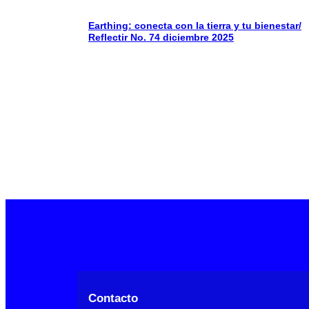
Earthing: conecta con la tierra y tu bienestar/
Reflectir No. 74 diciembre 2025
Contacto