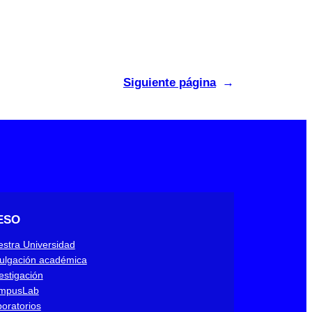
Siguiente página
→
ESO
stra Universidad
ulgación académica
estigación
mpusLab
oratorios