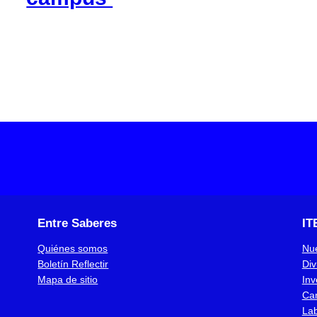
Entre Saberes
IT
Quiénes somos
Nue
Boletín Reflectir
Div
Mapa de sitio
Inv
Ca
Lab