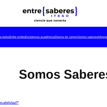
a todos
Entre profes
Excelencia académica
Diarios de campo
Somos saberes
Infogra
Somos Sabere