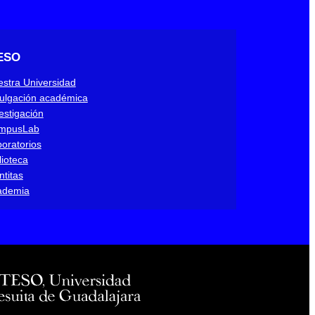
ESO
stra Universidad
ulgación académica
estigación
mpusLab
oratorios
lioteca
ntitas
ademia