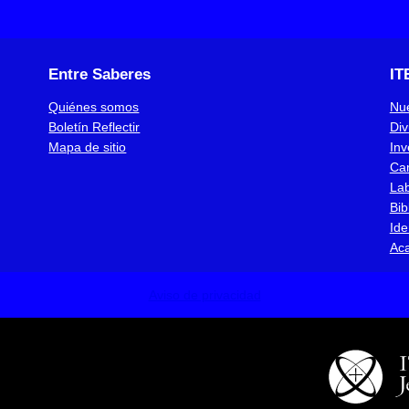
Entre Saberes
IT
Quiénes somos
Nue
Boletín Reflectir
Div
Mapa de sitio
Inv
Ca
Lab
Bib
Ide
Ac
Aviso de privacidad