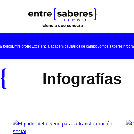
a todos
Entre profes
Excelencia académica
Diarios de campo
Somos saberes
Infogra
Infografías