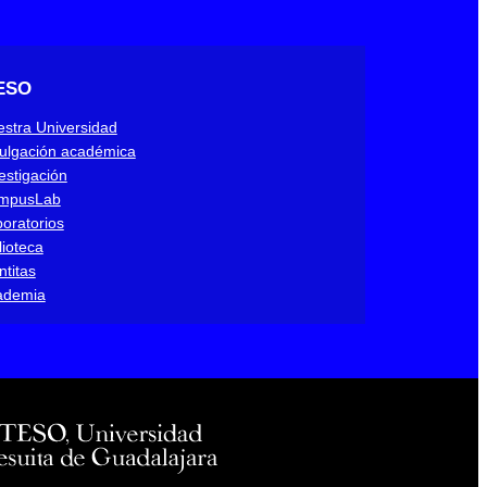
ESO
stra Universidad
ulgación académica
estigación
mpusLab
oratorios
lioteca
ntitas
ademia