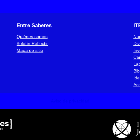
Entre Saberes
IT
Quiénes somos
Nue
Boletín Reflectir
Div
Mapa de sitio
Inv
Ca
Lab
Bib
Ide
Ac
Aviso de privacidad