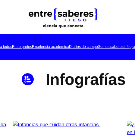
a todos
Entre profes
Excelencia académica
Diarios de campo
Somos saberes
Infogra
Infografías