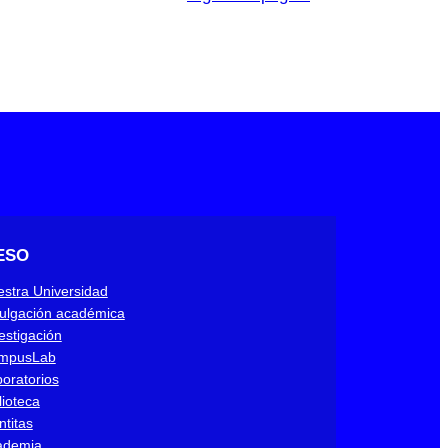
ESO
stra Universidad
ulgación académica
estigación
mpusLab
oratorios
lioteca
ntitas
ademia