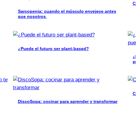
C
Sarcopenia: cuando el músculo envejece antes
que nosotros
¿Puede el futuro ser plant-based?
¿
p
C
DiscoSopa: cocinar para aprender y transformar