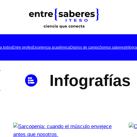
a todos
Entre profes
Excelencia académica
Diarios de campo
Somos saberes
Infogra
Infografías