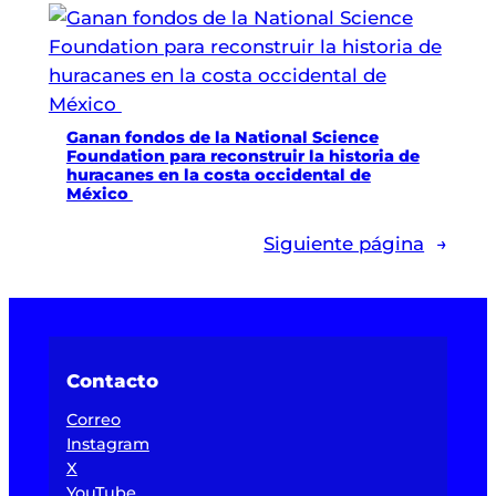
Ganan fondos de la National Science
Foundation para reconstruir la historia de
huracanes en la costa occidental de
México
Siguiente página
→
Contacto
Correo
Instagram
X
YouTube